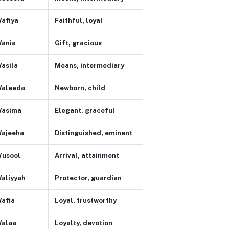
afiya
Faithful, loyal
ania
Gift, gracious
asila
Means, intermediary
aleeda
Newborn, child
asima
Elegant, graceful
ajeeha
Distinguished, eminent
usool
Arrival, attainment
aliyyah
Protector, guardian
afia
Loyal, trustworthy
alaa
Loyalty, devotion