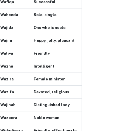
Wafiqa
Successful
Waheeda
Sole, single
Wajida
One who is noble
Wajna
Happy, jolly, pleasant
Waliya
Friendly
Wazna
Intelligent
Wazira
Female minister
Wazifa
Devoted, religious
Wajihah
Distinguished lady
Wazeera
Noble woman
Widadiyyah
Friendly, affectionate