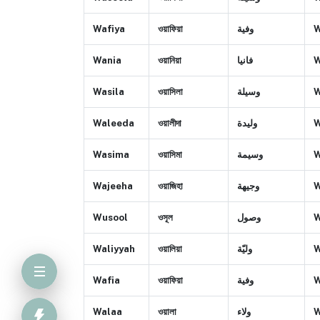
Wafiya
ওয়াফিয়া
وفية
W
Wania
ওয়ানিয়া
فانيا
W
Wasila
ওয়াসিলা
وسيلة
W
Waleeda
ওয়ালীদা
ولیدة
W
Wasima
ওয়াসিমা
وسيمة
W
Wajeeha
ওয়াজিহা
وجیهة
W
Wusool
ওসূল
وصول
W
Waliyyah
ওয়ালিয়া
وليّة
W
Wafia
ওয়াফিয়া
وفية
W
Walaa
ওয়ালা
ولاء
W