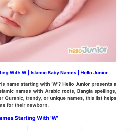
ng With W | Islamic Baby Names | Hello Junior
rls
name starting with 'W'? Hello Junior presents a
Islamic names
with Arabic roots, Bangla spellings,
r Quranic, trendy, or unique names, this list helps
me for their newborn.
ames Starting With 'W'