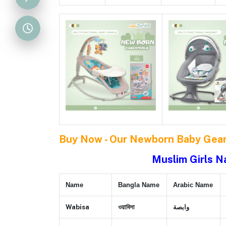
Buy Now - Our Newborn Baby Gea
Muslim Girls N
Name
Bangla Name
Arabic Name
Wabisa
ওয়াবিসা
وابصة