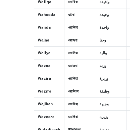
Wafiqa
ওয়াফিকা
وافيقة
Waheeda
ওহিদা
وحيدة
Wajida
ওয়াজিদা
واجدة
Wajna
ওয়াজনা
وجنا
Waliya
ওয়ালিয়া
والية
Wazna
ওয়াজনা
وزنة
Wazira
ওয়াজিরা
وزيرة
Wazifa
ওয়াজিফা
وظيفة
Wajihah
ওয়াজিহা
وجيهة
Wazeera
ওয়াজিরা
وزيرة
Widadiyyah
উইদাদিয়্যা
ودادية