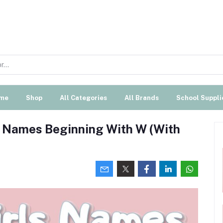
me
Shop
All Categories
All Brands
School Suppli
s Names Beginning With W (With