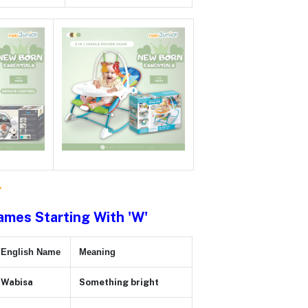
r
ames Starting With 'W'
English Name
Meaning
Wabisa
Something bright