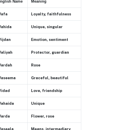
nglish Name
Meaning
afa
Loyalty, faithfulness
ahida
Unique, singular
ijdan
Emotion, sentiment
aliyah
Protector, guardian
ardah
Rose
aseema
Graceful, beautiful
idad
Love, friendship
ahaida
Unique
arda
Flower, rose
aseela
Means, intermediary