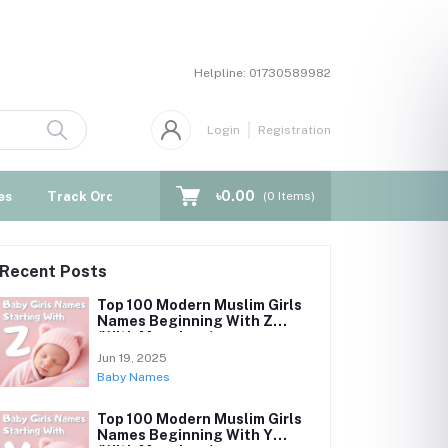
Helpline:
01730589982
Login
Registration
৳0.00
es
Track Order
Blogs
(
0
Items)
Recent Posts
Top 100 Modern Muslim Girls
Names Beginning With Z
(With Meanings)
Jun 19, 2025
Baby Names
Top 100 Modern Muslim Girls
Names Beginning With Y