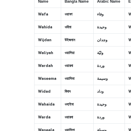
Name
Bangla Name
Arabic Name
E
Wafa
ওয়াফা
وفاء
W
Wahida
ওহিদা
وحيدة
W
Wijdan
উইজদান
وجدان
W
Waliyah
ওয়ালিয়া
وليّة
W
Wardah
ওয়ারদা
وردة
W
Waseema
ওয়াসিমা
وسيمة
W
Widad
বিদাদ
وداد
W
Wahaida
ওহাইদা
وحيدة
W
Warda
ওয়ারদা
وردة
W
Waseela
ওয়াসিলা
وسيلة
W