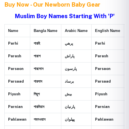
Buy Now - Our Newborn Baby Gear
Muslim Boy Names Starting With 'P'
Name
Bangla Name
Arabic Name
English Name
Parhi
পারহি
پرهي
Parhi
Parash
পারাশ
پاراش
Parash
Parsaon
পারসোন
پارسون
Parsaon
Parsaad
পারসাদ
برساد
Parsaad
Piyush
পিয়ুশ
بيش
Piyush
Parnian
পারনিয়ান
پارنيان
Parnian
Pahlawan
পহলওয়ান
پهلوان
Pahlawan