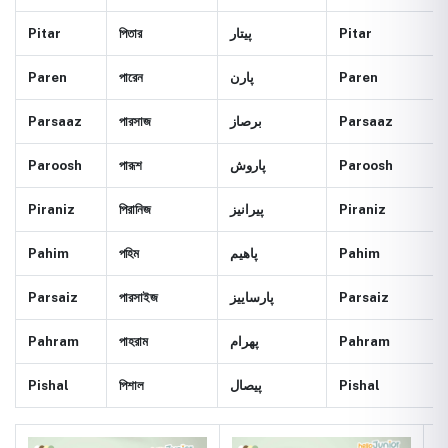
Pitar
পিতার
پيتار
Pitar
Paren
পারেন
پارن
Paren
Parsaaz
পারসাজ
برصاز
Parsaaz
Paroosh
পারূশ
پاروش
Paroosh
Piraniz
পিরানিজ
پيرانيز
Piraniz
Pahim
পহিম
پاهيم
Pahim
Parsaiz
পারসাইজ
پارساييز
Parsaiz
Pahram
পাহরাম
پهرام
Pahram
Pishal
পিশাল
پيصال
Pishal