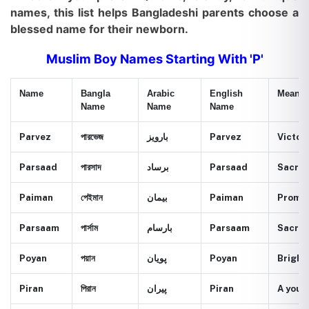
names, this list helps Bangladeshi parents choose a
blessed name for their newborn.
Muslim Boy Names Starting With 'P'
Name
Bangla
Arabic
English
Meanin
Name
Name
Name
Parvez
পারভেজ
بارويز
Parvez
Victor
Parsaad
পারসাদ
برساد
Parsaad
Sacred
Paiman
পেইমান
بيمان
Paiman
Promis
Parsaam
পার্সাম
بارسام
Parsaam
Sacred
Poyan
পয়ান
پويان
Poyan
Bright,
Piran
পিরান
پيران
Piran
A youn