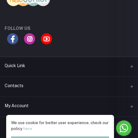
FOLLOW US
Quick Link
Return Policy
Contacts
Seller Policy
Address
My Account
Support Policy
Road 11A, Dhanmondi R/A, Dhaka
Term Conditions
We use cookie for better user experience, check our
Login
Phone
policy
here
Privacy Policy
01730589982
Order History