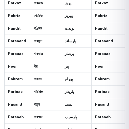
Parvaz
পারভাজ
پروز
Parvaz
Pehriz
পেহরিজ
پهريز
Pehriz
Pundit
পণ্ডিত
بوندت
Pundit
Parsaand
পারসান্দ
پارساند
Parsaand
Parsaaz
পারসাজ
برصاز
Parsaaz
Peer
পীর
پير
Peer
Pahram
পাহরাম
پهرام
Pahram
Parinaz
পারিনাজ
پاريناز
Parinaz
Pasand
পাসন্দ
پسند
Pasand
Parsaeb
পারসেব
پارسيب
Parsaeb