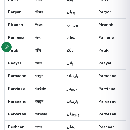
Paryan
পরিয়ান
پريان
Paryan
Piranab
পিরানব
پيراناب
Piranab
Panjang
পঞ্জাং
پنجان
Panjang
Patik
পাটিক
پاتک
Patik
Paayal
পায়াল
پائل
Paayal
Parsaand
পারসান্দ
پارساند
Parsaand
Parvinaz
পারভিনাজ
بارويناز
Parvinaz
Parsaand
পারসান্দ
پارساند
Parsaand
Pervezan
পারভেজান
پرويزان
Pervezan
Peshaan
পেশান
پشان
Peshaan