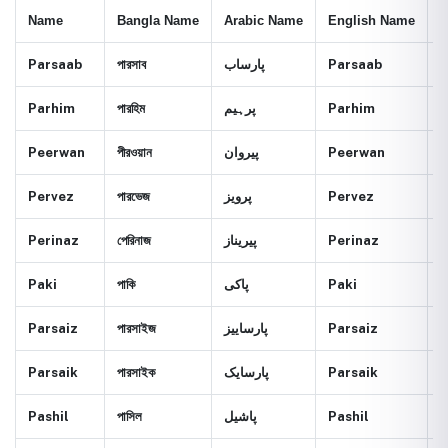
Name
Bangla Name
Arabic Name
English Name
M
Parsaab
পারসাব
پارساب
Parsaab
B
Parhim
পারহিম
پرہيم
Parhim
O
Peerwan
পীরওয়ান
پيروان
Peerwan
D
Pervez
পারভেজ
پرويز
Pervez
B
Perinaz
পেরিনাজ
پيريناز
Perinaz
B
Paki
পাকি
پاکی
Paki
P
Parsaiz
পারসাইজ
پارساييز
Parsaiz
D
Parsaik
পারসাইক
پارسايک
Parsaik
S
Pashil
পাসিল
پاشيل
Pashil
S