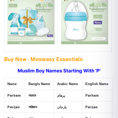
Buy Now - Momeasy Essentials
Muslim Boy Names Starting With 'P'
Name
Bangla Name
Arabic Name
English Name
M
Parham
পারহাম
پرهام
Parham
H
Parijan
পারিজান
پارجان
Parijan
A