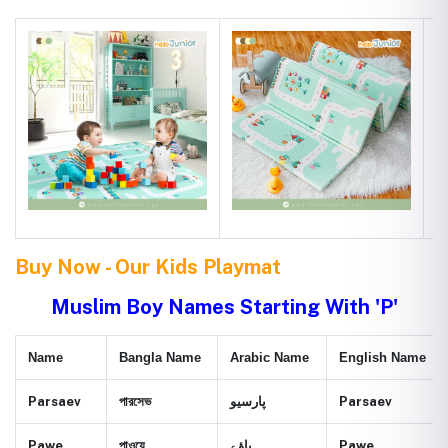
Buy Now - Our Kids Playmat
Muslim Boy Names Starting With 'P'
Name
Bangla Name
Arabic Name
English Name
Parsaev
পারসেভ
پارسيو
Parsaev
Pawe
পাওয়ে
پاؤے
Pawe