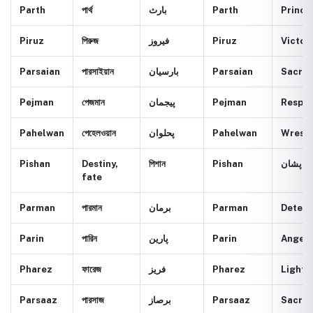
Parth
পার্থ
بارث
Parth
Prince
Piruz
পিরুজ
فيروز
Piruz
Victor
Parsaian
পারসাইয়ান
بارسيان
Parsaian
Sacred
Pejman
পেজমান
پيجمان
Pejman
Respec
Pahelwan
পেহেলওয়ান
پحلوان
Pahelwan
Wrestl
Pishan
Destiny,
পিশান
Pishan
پشان
fate
Parman
পারমান
برمان
Parman
Determ
Parin
পারিন
پارين
Parin
Angel, 
Pharez
ফারেজ
فريز
Pharez
Light, 
Parsaaz
পারসাজ
برصاز
Parsaaz
Sacred