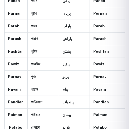
Pahan
পহান
پاهن
Pahan
I
Purnan
পুরাণ
پرنان
Purnan
E
Parab
পারব
پاراب
Parab
G
Parash
পারাশ
پاراش
Parash
A
Pushtan
পুষ্ঠান
پشٹن
Pushtan
O
Pawiz
পাওয়িজ
پاؤیز
Pawiz
W
Purnav
পুর্নব
پرنو
Purnav
E
Payam
পায়াম
پیام
Payam
M
Pandian
পাণ্ডিয়ান
پاندیانہ
Pandian
N
Paiman
পাইমান
پیمان
Paiman
p
Pelabo
পেলাবো
پلا بو
Pelabo
l