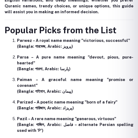
English variations, and deep meanings. Whether you prefer
Quranic names, trendy choices, or unique options, this guide
will assist you in making an informed decision.
Popular Picks from the List
Parwez
– A royal name meaning "victorious, successful"
(Bangla: পারভেজ, Arabic: پرویز)
Parsa
– A pure name meaning "devout, pious, pure-
hearted"
(Bangla: পারসা, Arabic: پارسا)
Paiman
– A graceful name meaning "promise or
covenant"
(Bangla: পাইমান, Arabic: پیمان)
Parizad
– A poetic name meaning "born of a fairy"
(Bangla: পারিজাদ, Arabic: پریزاد)
Pazil
– A rare name meaning "generous, virtuous"
(Bangla: পাজিল, Arabic: فاضل – alternate Persian spelling
used with 'P')