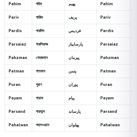
Pahim
পহিম
پهيم
Pahim
S
Pariv
পারিভ
پريف
Pariv
B
Pardis
পারদিস
فرديس
Pardis
H
Parsaiaz
পারসিয়াজ
پارسايياز
Parsaiaz
P
Pehzman
পেহজমান
پيزمان
Pehzman
H
Patman
পাতমান
پتمن
Patman
A
Puran
পুরাণ
پوران
Puran
A
Payam
পায়াম
پيام
Payam
M
Parsand
পারসান্দ
پارساند
Parsand
S
Pahalwan
পহালওয়ান
پهلوان
Pahalwan
H