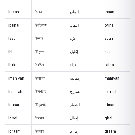
Imaan
ইমান
إيمان
Imaan
Ibtihaj
ইবতিহাজ
ابتهاج
Ibtihaj
Izzah
ইজ্জাহ
عزّة
Izzah
Iklil
ইক্লিল
إكليل
Iklil
Ibtida
ইবতিদা
ابتداء
Ibtida
Imaniyah
ইমানিয়া
إيمانية
Imaniyah
Inshirah
ইনশিরাহ
انشراح
Inshirah
Intisar
ইন্তিসার
انتصار
Intisar
Iqbal
ইকবাল
إقبال
Iqbal
Iqraam
ইকরাম
إكرام
Iqraam