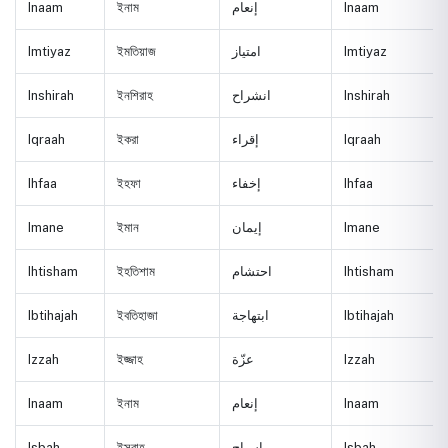
Inaam
ইনাম
إنعام
Inaam
Imtiyaz
ইমতিয়াজ
امتياز
Imtiyaz
Inshirah
ইনশিরাহ
انشراح
Inshirah
Iqraah
ইকরা
إقراء
Iqraah
Ihfaa
ইহফা
إخفاء
Ihfaa
Imane
ইমান
إيمان
Imane
Ihtisham
ইহতিশাম
احتشام
Ihtisham
Ibtihajah
ইবতিহাজা
ابتهاجة
Ibtihajah
Izzah
ইজ্জাহ
عزّة
Izzah
Inaam
ইনাম
إنعام
Inaam
Isbah
ইসবাহ
إسباح
Isbah