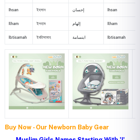
Ihsan
ইহসান
إحسان
Ihsan
Ilham
ইলহাম
إلهام
Ilham
Ibtisamah
ইবতিসামাহ
ابتسامة
Ibtisamah
Buy Now - Our Newborn Baby Gear
Muslim Girls Names Starting With 'I'