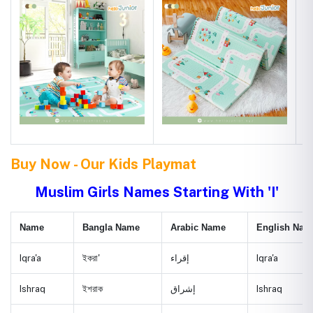
Buy Now - Our Kids Playmat
Muslim Girls Names Starting With 'I'
Name
Bangla Name
Arabic Name
English Nam
Iqra'a
ইকরা'
إقراء
Iqra'a
Ishraq
ইশরাক
إشراق
Ishraq