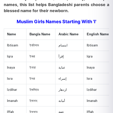
names, this list helps Bangladeshi parents choose a
blessed name for their newborn.
Muslim Girls Names Starting With 'I'
Name
Bangla Name
Arabic Name
English Name
Ibtisam
ইবতিসাম
ابتسام
Ibtisam
Iqra
ইকরা
إقرأ
Iqra
Inaya
ইনায়া
عناية
Inaya
Isra
ইসরা
إسراء
Isra
Izdihar
ইজদিহার
ازدهار
Izdihar
Imanah
ইমানাহ
أمانة
Imanah
Iffah
ইফ্ফাহ
عفة
Iffah