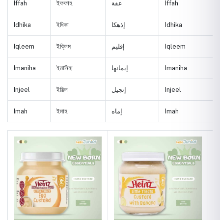
Iffah
ইফফাহ
عفة
Iffah
Idhika
ইধিকা
إذهكا
Idhika
Iqleem
ইক্লিম
إقليم
Iqleem
Imaniha
ইমানিহা
إيمانها
Imaniha
Injeel
ইঞ্জিল
إنجيل
Injeel
Imah
ইমাহ
إماه
Imah