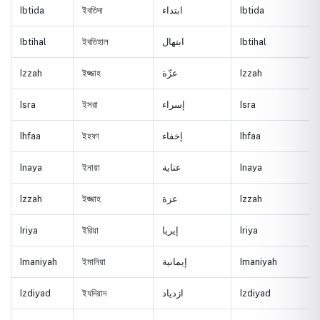
Ibtida
ইবতিদা
ابتداء
Ibtida
Ibtihal
ইবতিহাল
ابتهال
Ibtihal
Izzah
ইজ্জাহ
عزّة
Izzah
Isra
ইসরা
إسراء
Isra
Ihfaa
ইহফা
إخفاء
Ihfaa
Inaya
ইনায়া
عناية
Inaya
Izzah
ইজ্জাহ
عزة
Izzah
Iriya
ইরিয়া
إيريا
Iriya
Imaniyah
ইমানিয়া
إيمانية
Imaniyah
Izdiyad
ইযদিয়াদ
ازدياد
Izdiyad