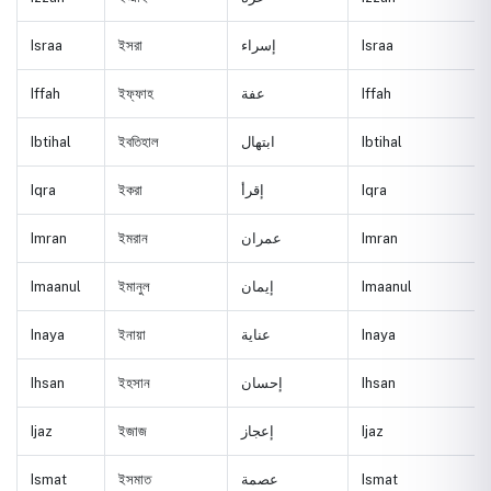
Israa
ইসরা
إسراء
Israa
Iffah
ইফ্ফাহ
عفة
Iffah
Ibtihal
ইবতিহাল
ابتهال
Ibtihal
Iqra
ইকরা
إقرأ
Iqra
Imran
ইমরান
عمران
Imran
Imaanul
ইমানুল
إيمان
Imaanul
Inaya
ইনায়া
عناية
Inaya
Ihsan
ইহসান
إحسان
Ihsan
Ijaz
ইজাজ
إعجاز
Ijaz
Ismat
ইসমাত
عصمة
Ismat