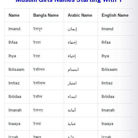
Name
Bangla Name
Arabic Name
English Name
Imanul
ইমানুল
إيمان
Imanul
Ihfaa
ইহফা
إخفاء
Ihfaa
Ihya
ইহয়া
إحياء
Ihya
Ibtisaam
ইবতিসাম
ابتسام
Ibtisaam
Imtiaz
ইমতিয়াজ
امتياز
Imtiaz
Ibtidaa
ইবতিদা
ابتداء
Ibtidaa
Imanah
ইমানাহ
أمانة
Imanah
Inaaya
ইনায়া
عناية
Inaaya
Izzah
ইজ্জাহ
عزّة
Izzah