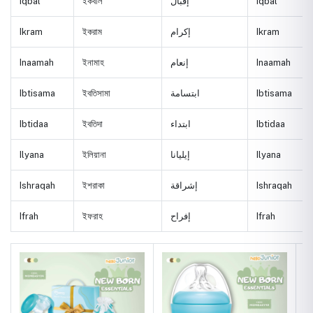
Iqbal
ইকবাল
إقبال
Iqbal
Ikram
ইকরাম
إكرام
Ikram
Inaamah
ইনামাহ
إنعام
Inaamah
Ibtisama
ইবতিসামা
ابتسامة
Ibtisama
Ibtidaa
ইবতিদা
ابتداء
Ibtidaa
Ilyana
ইলিয়ানা
إيليانا
Ilyana
Ishraqah
ইশরাকা
إشراقة
Ishraqah
Ifrah
ইফরাহ
إفراح
Ifrah