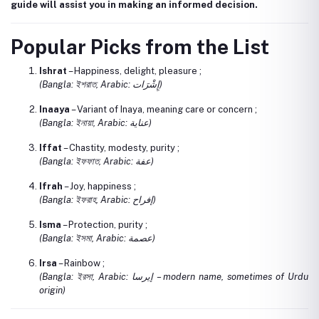
guide will assist you in making an informed decision.
Popular Picks from the List
Ishrat
– Happiness, delight, pleasure ;
(Bangla: ইশরাত, Arabic: إِشْرَات)
Inaaya
– Variant of Inaya, meaning care or concern ;
(Bangla: ইনায়া, Arabic: عناية)
Iffat
– Chastity, modesty, purity ;
(Bangla: ইফফাত, Arabic: عفة)
Ifrah
– Joy, happiness ;
(Bangla: ইফরাহ, Arabic: إفراح)
Isma
– Protection, purity ;
(Bangla: ইসমা, Arabic: عصمة)
Irsa
– Rainbow ;
(Bangla: ইরসা, Arabic: إيرسا – modern name, sometimes of Urdu
origin)