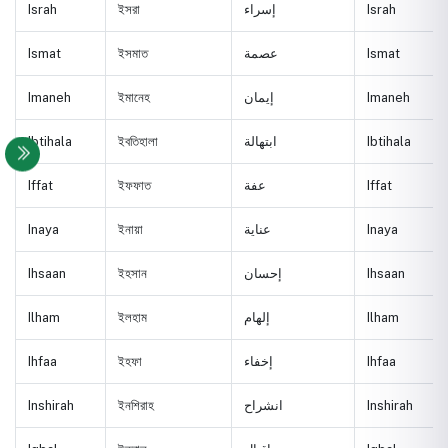
Israh
ইসরা
إسراء
Israh
Ismat
ইসমাত
عصمة
Ismat
Imaneh
ইমানেহ
إيمان
Imaneh
Ibtihala
ইবতিহালা
ابتهالة
Ibtihala
Iffat
ইফফাত
عفة
Iffat
Inaya
ইনায়া
عناية
Inaya
Ihsaan
ইহসান
إحسان
Ihsaan
Ilham
ইলহাম
إلهام
Ilham
Ihfaa
ইহফা
إخفاء
Ihfaa
Inshirah
ইনশিরাহ
انشراح
Inshirah