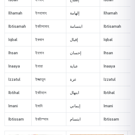
Ilhamah
ইলহামাহ
إلهامة
Ilhamah
Ibtisamah
ইবতিসামাহ
ابتسامة
Ibtisamah
Iqbal
ইকবাল
إقبال
Iqbal
Ihsan
ইহসান
إحسان
Ihsan
Inaaya
ইনায়া
عناية
Inaaya
Izzatul
ইজ্জাতুল
عزة
Izzatul
Ibtihal
ইবতিহাল
ابتهال
Ibtihal
Imani
ইমানি
إيماني
Imani
Ibtissam
ইবতিস্সাম
ابتسام
Ibtissam