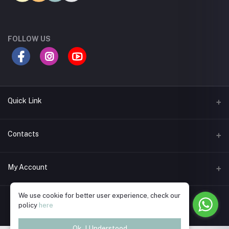
FOLLOW US
Quick Link
Return Policy
Contacts
Seller Policy
Address
My Account
Support Policy
Road 11A, Dhanmondi R/A, Dhaka
Term Conditions
We use cookie for better user experience, check our
Login
Phone
policy
here
Privacy Policy
01730589982
Order History
About Us
Ok. I Understood