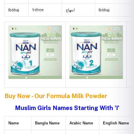
Ibtihaj
ইবতিহাজ
ابتهاج
Ibtihaj
Buy Now - Our Formula Milk Powder
Muslim Girls Names Starting With 'I'
Name
Bangla Name
Arabic Name
English Name